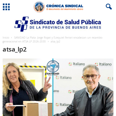
Inicio
SANIDAD La Plata: Jorge Ropat y Ezequiel Ferrari encabezan un recambio
generacional en ATSA LP 2026-2030
atsa_lp2
atsa_lp2