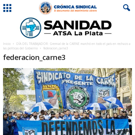
Inicio
DÍA DEL TRABAJADOR: Gremial de la CARNE marchó en todo el país en rechazo a
las políticas del Gobierno
federacion_carne3
federacion_carne3