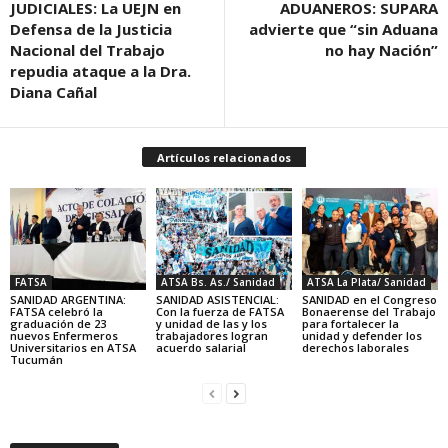
JUDICIALES: La UEJN en
ADUANEROS: SUPARA
Defensa de la Justicia
advierte que “sin Aduana
Nacional del Trabajo
no hay Nación”
repudia ataque a la Dra.
Diana Cañal
Artículos relacionados
FATSA
ATSA Bs. As./ Sanidad
ATSA La Plata/ Sanidad
SANIDAD ARGENTINA:
SANIDAD ASISTENCIAL:
SANIDAD en el Congreso
FATSA celebró la
Con la fuerza de FATSA
Bonaerense del Trabajo
graduación de 23
y unidad de las y los
para fortalecer la
nuevos Enfermeros
trabajadores logran
unidad y defender los
Universitarios en ATSA
acuerdo salarial
derechos laborales
Tucumán