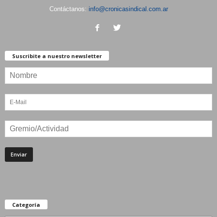
Contáctanos:
info@cronicasindical.com.ar
Suscribite a nuestro newsletter
Categoría