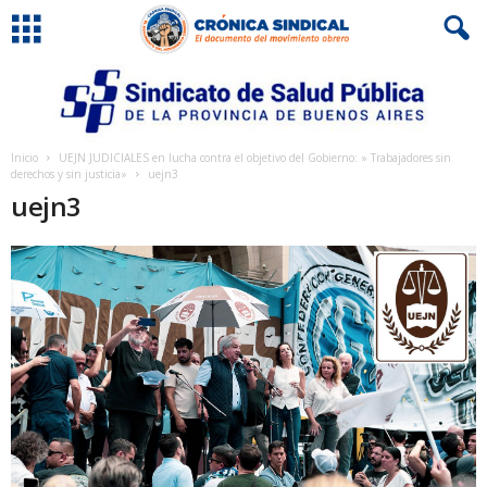
Inicio
UEJN JUDICIALES en lucha contra el objetivo del Gobierno: » Trabajadores sin
derechos y sin justicia»
uejn3
uejn3