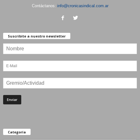
Contáctanos:
info@cronicasindical.com.ar
Suscribite a nuestro newsletter
Categoría