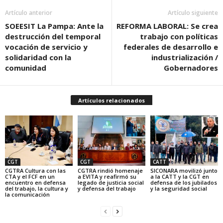
Artículo anterior
Artículo siguiente
SOEESIT La Pampa: Ante la
REFORMA LABORAL: Se crea
destrucción del temporal
trabajo con políticas
vocación de servicio y
federales de desarrollo e
solidaridad con la
industrialización /
comunidad
Gobernadores
Artículos relacionados
CGT
CGT
CATT
CGTRA Cultura con las
CGTRA rindió homenaje
SICONARA movilizó junto
CTA y el FCF en un
a EVITA y reafirmó su
a la CATT y la CGT en
encuentro en defensa
legado de justicia social
defensa de los jubilados
del trabajo, la cultura y
y defensa del trabajo
y la seguridad social
la comunicación