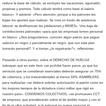
reduce la base de cálculo, se excluyen las vacaciones, aguinaldo,
propinas y premios. Todo cálculo tendrá como base el salario
básico». Y advierte: «Pero atención, porque a los patrones les
bajan los aportes que realizan. Se crea un fondo de asistencia
laboral, se desfinancian las jubilaciones y ANSES». Una baja de
contribuciones patronales «para que las empresas tomen personal
en blanco. ¿Nos preguntamos, conocen algún patrón que pague
salarios en negro o parcialmente en negro, que con este plan
tomarán personal?. Y si toman ¿lo registrarán?», reflexionan.
Pasando a otros puntos, sobre el DERECHO DE HUELGA
subrayan que en este ítem «se prohíbe hacer paros, ya que los
servicios que se consideran esenciales deberán asegurar un 75%
de cobertura, y los trascendentales al menos 50%. ASAMBLEAS,
para realizarlas «se deberá solicitar autorización al patrón como en
los mejores tiempos de la dictadura cívico militar que rigió en
nuestro país». CONVENIOS COLECTIVOS, «se promueven CCT
de empresa, que prevalecerán sobre el de ámbito mayor y con el
fin de la ultra actividad, si la patronal no quiere negociar el