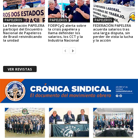
PAPELEROS
PAPELEROS
PAPELEROS
La Federación PAPELERA
FOEIPCyQ alerta sobre
FEDERACIÓN PAPELERA
participó del Encuentro
la crisis papelera y
acuerda salarios tras
Nacional de Papeleros
llama defender los
una larga disputa, sin
de Brasil reivindicando
salarios, los CCT y la
perder de vista la lucha
la unidad
Industria Nacional
y la acción
VER REVISTAS