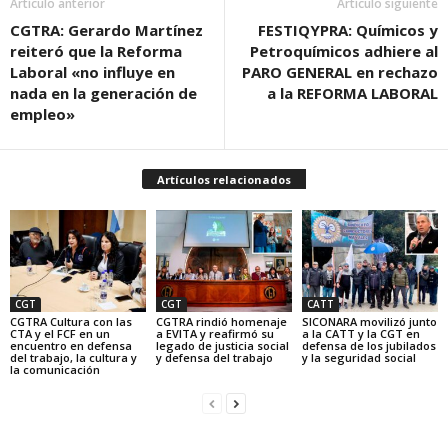
Artículo anterior
Artículo siguiente
CGTRA: Gerardo Martínez
FESTIQYPRA: Químicos y
reiteró que la Reforma
Petroquímicos adhiere al
Laboral «no influye en
PARO GENERAL en rechazo
nada en la generación de
a la REFORMA LABORAL
empleo»
Artículos relacionados
CGT
CGT
CATT
CGTRA Cultura con las
CGTRA rindió homenaje
SICONARA movilizó junto
CTA y el FCF en un
a EVITA y reafirmó su
a la CATT y la CGT en
encuentro en defensa
legado de justicia social
defensa de los jubilados
del trabajo, la cultura y
y defensa del trabajo
y la seguridad social
la comunicación