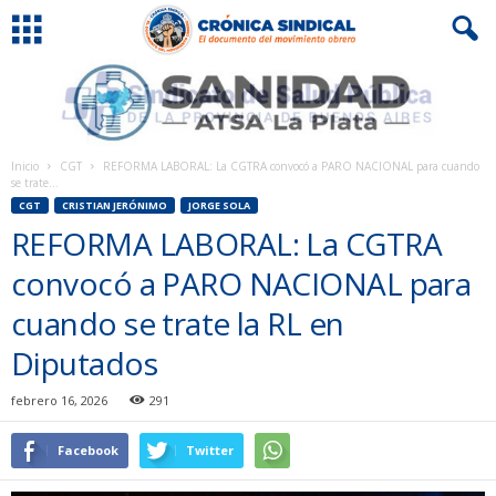
Inicio
CGT
REFORMA LABORAL: La CGTRA convocó a PARO NACIONAL para cuando
se trate...
CGT
CRISTIAN JERÓNIMO
JORGE SOLA
REFORMA LABORAL: La CGTRA
convocó a PARO NACIONAL para
cuando se trate la RL en
Diputados
febrero 16, 2026
291
Facebook
Twitter