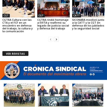
CGT
CGT
CATT
CGTRA Cultura con las
CGTRA rindió homenaje
SICONARA movilizó junto
CTA y el FCF en un
a EVITA y reafirmó su
a la CATT y la CGT en
encuentro en defensa
legado de justicia social
defensa de los jubilados
del trabajo, la cultura y
y defensa del trabajo
y la seguridad social
la comunicación
VER REVISTAS