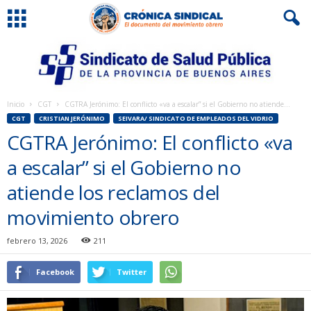
Inicio
CGT
CGTRA Jerónimo: El conflicto «va a escalar” si el Gobierno no atiende...
CGT
CRISTIAN JERÓNIMO
SEIVARA/ SINDICATO DE EMPLEADOS DEL VIDRIO
CGTRA Jerónimo: El conflicto «va
a escalar” si el Gobierno no
atiende los reclamos del
movimiento obrero
febrero 13, 2026
211
Facebook
Twitter