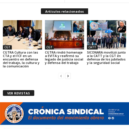
Artículos relacionados
CGT
CGT
CATT
CGTRA Cultura con las
CGTRA rindió homenaje
SICONARA movilizó junto
CTA y el FCF en un
a EVITA y reafirmó su
a la CATT y la CGT en
encuentro en defensa
legado de justicia social
defensa de los jubilados
del trabajo, la cultura y
y defensa del trabajo
y la seguridad social
la comunicación
VER REVISTAS