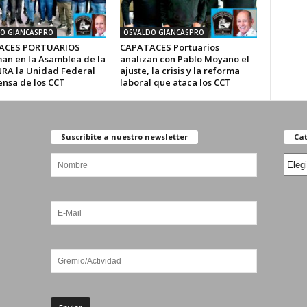
O GIANCASPRO
OSVALDO GIANCASPRO
ACES PORTUARIOS
CAPATACES Portuarios
man en la Asamblea de la
analizan con Pablo Moyano el
RA la Unidad Federal
ajuste, la crisis y la reforma
ensa de los CCT
laboral que ataca los CCT
Suscribite a nuestro newsletter
Cat
Categ