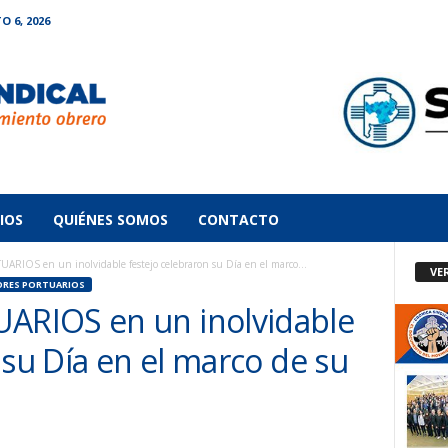
O 6, 2026
IOS
QUIÉNES SOMOS
CONTACTO
IOS en un inolvidable festejo celebraron su Día en el marco...
VE
ORES PORTUARIOS
RIOS en un inolvidable
 su Día en el marco de su