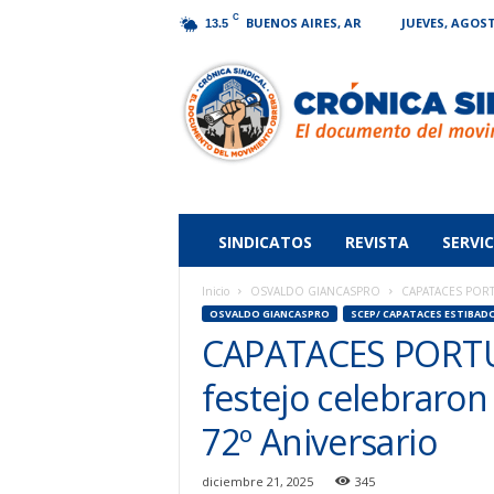
C
BUENOS AIRES, AR
JUEVES, AGOST
13.5
Crónica
Sindical
SINDICATOS
REVISTA
SERVIC
Inicio
OSVALDO GIANCASPRO
CAPATACES PORTUAR
OSVALDO GIANCASPRO
SCEP/ CAPATACES ESTIBAD
CAPATACES PORTUA
festejo celebraron
72º Aniversario
diciembre 21, 2025
345