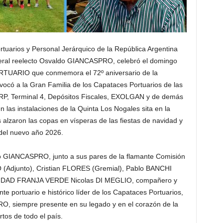
rtuarios y Personal Jerárquico de la República Argentina
neral reelecto Osvaldo GIANCASPRO, celebró el domingo
RTUARIO que conmemora el 72º aniversario de la
vocó a la Gran Familia de los Capataces Portuarios de las
TRP, Terminal 4, Depósitos Fiscales, EXOLGAN y de demás
n las instalaciones de la Quinta Los Nogales sita en la
lzaron las copas en vísperas de las fiestas de navidad y
 del nuevo año 2026.
o GIANCASPRO, junto a sus pares de la flamante Comisión
(Adjunto), Cristian FLORES (Gremial), Pablo BANCHI
 UNIDAD FRANJA VERDE Nicolas DI MEGLIO, compañero y
te portuario e histórico líder de los Capataces Portuarios,
, siempre presente en su legado y en el corazón de la
rtos de todo el país.