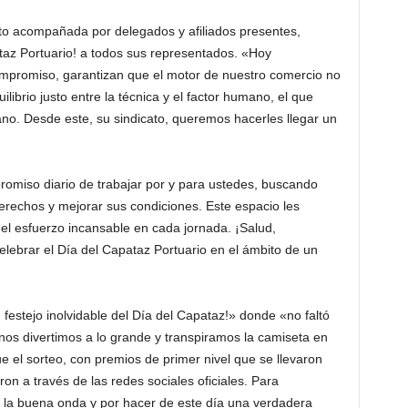
to acompañada por delegados y afiliados presentes,
taz Portuario! a todos sus representados. «Hoy
ompromiso, garantizan que el motor de nuestro comercio no
librio justo entre la técnica y el factor humano, el que
o. Desde este, su sindicato, queremos hacerles llegar un
omiso diario de trabajar por y para ustedes, buscando
erechos y mejorar sus condiciones. Este espacio les
 el esfuerzo incansable en cada jornada. ¡Salud,
lebrar el Día del Capataz Portuario en el ámbito de un
 festejo inolvidable del Día del Capataz!» donde «no faltó
nos divertimos a lo grande y transpiramos la camiseta en
ue el sorteo, con premios de primer nivel que se llevaron
n a través de las redes sociales oficiales. Para
r la buena onda y por hacer de este día una verdadera