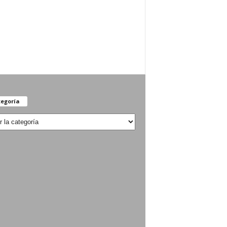
egoría
oría