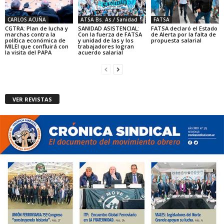
CARLOS ACUÑA
ATSA Bs. As./ Sanidad
FATSA
CGTRA: Plan de lucha y
SANIDAD ASISTENCIAL:
FATSA declaró el Estado
marchas contra la
Con la fuerza de FATSA
de Alerta por la falta de
política económica de
y unidad de las y los
propuesta salarial
MILEI que confluirá con
trabajadores logran
la visita del PAPA
acuerdo salarial
VER REVISTAS