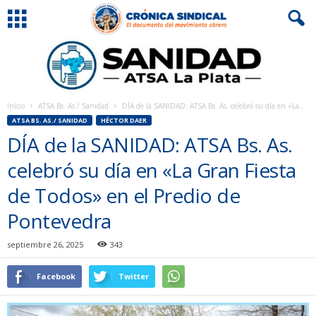
Inicio
ATSA Bs. As./ Sanidad
DÍA de la SANIDAD: ATSA Bs. As. celebró su día en «La...
ATSA BS. AS./ SANIDAD
HÉCTOR DAER
DÍA de la SANIDAD: ATSA Bs. As.
celebró su día en «La Gran Fiesta
de Todos» en el Predio de
Pontevedra
septiembre 26, 2025
343
Facebook
Twitter