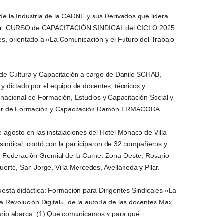
la Industria de la CARNE y sus Derivados que lidera
 3er. CURSO de CAPACITACIÓN SINDICAL del CICLO 2025
s, orientado a «La Comunicación y el Futuro del Trabajo
a de Cultura y Capacitación a cargo de Danilo SCHAB,
y dictado por el equipo de docentes, técnicos y
rnacional de Formación, Estudios y Capacitación Social y
ector de Formación y Capacitación Ramón ERMACORA.
e agosto en las instalaciones del Hotel Mónaco de Villa
sindical, contó con la participaron de 32 compañeros y
la Federación Gremial de la Carne: Zona Oeste, Rosario,
rto, San Jorge, Villa Mercedes, Avellaneda y Pilar.
esta didáctica: Formación para Dirigentes Sindicales «La
a Revolución Digital», de la autoría de las docentes Max
io abarca: (1) Que comunicamos y para qué.