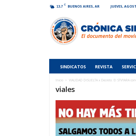
C
BUENOS AIRES, AR
JUEVES, AGOST
13.7
Crónica
Sindical
SINDICATOS
REVISTA
SERVIC
Inicio
VIALIDAD DISUELTA x Decreto: El STVYARA convo
viales