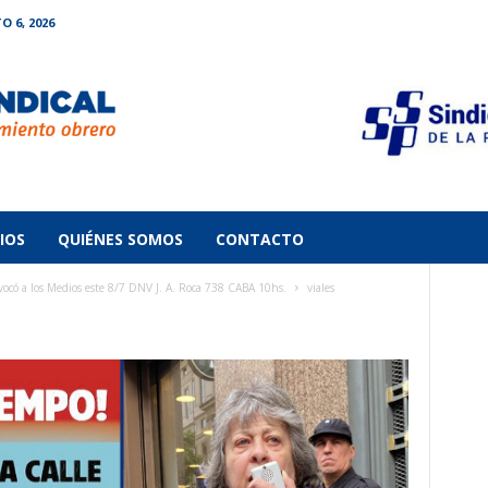
O 6, 2026
IOS
QUIÉNES SOMOS
CONTACTO
có a los Medios este 8/7 DNV J. A. Roca 738 CABA 10hs.
viales