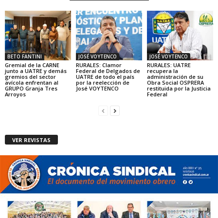
BETO FANTINI
JOSÉ VOYTENCO
JOSÉ VOYTENCO
Gremial de la CARNE
RURALES: Clamor
RURALES: UATRE
junto a UATRE y demás
Federal de Delgados de
recupera la
gremios del sector
UATRE de todo el país
administración de su
avícola enfrentan al
por la reelección de
Obra Social OSPRERA
GRUPO Granja Tres
José VOYTENCO
restituida por la Justicia
Arroyos
Federal
VER REVISTAS