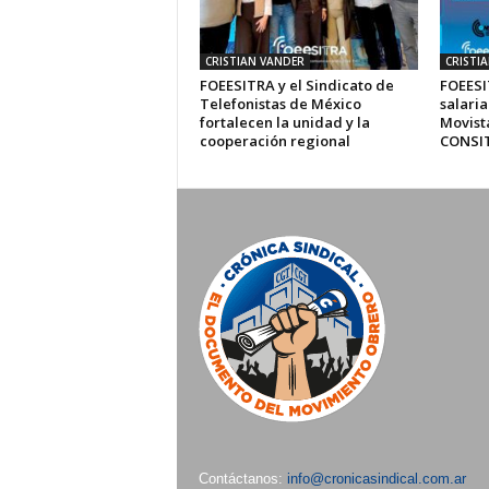
CRISTIAN VANDER
CRISTI
FOEESITRA y el Sindicato de
FOEESI
Telefonistas de México
salaria
fortalecen la unidad y la
Movista
cooperación regional
CONSI
Contáctanos:
info@cronicasindical.com.ar