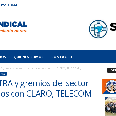
TO 9, 2026
IOS
QUIÉNES SOMOS
CONTACTO
y gremios del sector recomponen salarios con CLARO, TELECOM y...
VE
ONES
RA y gremios del sector
ios con CLARO, TELECOM