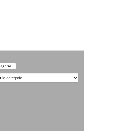
egoría
oría