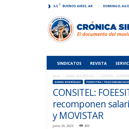
C
BUENOS AIRES, AR
DOMINGO, AGOS
6.5
Crónica
Sindical
SINDICATOS
REVISTA
SERVIC
Inicio
DANIEL RODRÍGUEZ
CONSITEL: FOEESITRA 
DANIEL RODRÍGUEZ
FOEESITRA / TELECOMUNICACI
CONSITEL: FOEESIT
recomponen salar
y MOVISTAR
junio 20, 2025
493