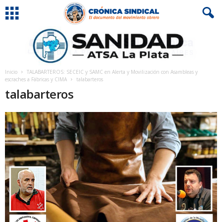
Inicio
TALABARTEROS: SECEIC y SAMC en Alerta y Movilización con Asambleas y
escraches a Fábricas y CIMA
talabarteros
talabarteros