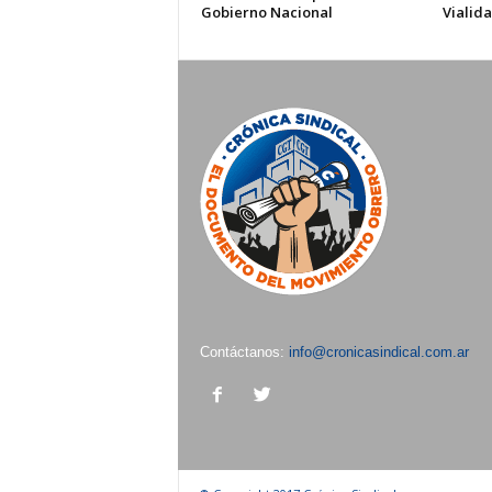
Gobierno Nacional
Vialid
Contáctanos:
info@cronicasindical.com.ar