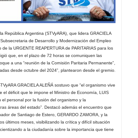
a República Argentina (STVyARA), que lidera GRACIELA
 Subsecretaria de Desarrollo y Modernización del Empleo
mo de la URGENTE REAPERTURA de PARITARIAS para los
ió que, en el plazo de 72 horas se comuniquen las
oque a una “reunión de la Comisión Paritaria Permanente”,
adas desde octubre del 2024”, plantearon desde el gremio.
l STVyARA GRACIELA ALEÑÁ sostuvo que “el organismo vive
 el déficit que le impone el Ministro de Economía, LUIS
el personal por la fusión del organismo y la
tras áreas del estado”. Destacó además el encuentro que
rnador de Santiago de Estero, GERARDO ZAMORA, y la
 últimos meses, visibilizando la crítica y difícil situación
entizando a la ciudadanía sobre la importancia que tiene