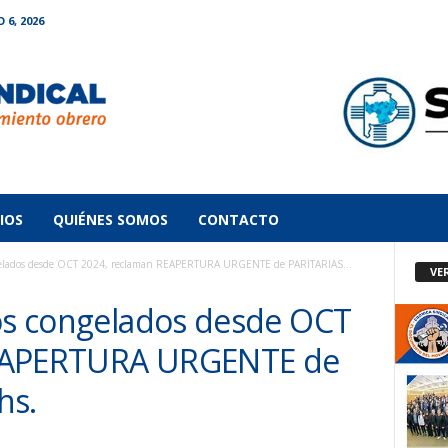
 6, 2026
IOS
QUIÉNES SOMOS
CONTACTO
ngelados desde OCT 2024, reclaman REAPERTURA URGENTE de PARITARIAS...
VE
ios congelados desde OCT
REAPERTURA URGENTE de
hs.