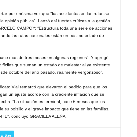
ertar por enésima vez que “los accidentes en las rutas se
a opinión pública”. Lanzó así fuertes críticas a la gestión
MARCELO CAMPOY: “Estructura toda una serie de acciones
ndo las rutas nacionales están en pésimo estado de
hace más de tres meses en algunas regiones”. Y agregó:
difíciles que suman un estado de malestar al ya existente
desde octubre del año pasado, realmente vergonzoso”.
ndicato Vial remarcó que elevaron el pedido para que los
n un ajuste acorde con la creciente inflación que se
echa. “La situación es terminal, hace 6 meses que los
 su bolsillo y el grave impacto que tiene en las familias.
E”, concluyó GRACIELA ALEÑÁ.
witter