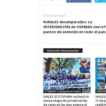
Artículo anterior
RURALES desamparados: La
INTERVENCIÓN de OSPRERA cierra7
puntos de atención en todo el país
Artículos relacionados
STVyARA/ Trabajadores Viales
GRACIE
VIALES: El STVYARA rechazó la
VIALES:
nueva etapa de privatización
11 de j
de rutas en las que avanza el
reafir