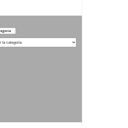
egoría
oría