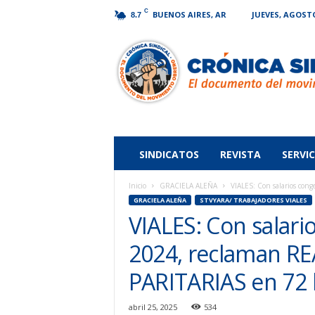
C
BUENOS AIRES, AR
JUEVES, AGOSTO
8.7
Crónica
Sindical
SINDICATOS
REVISTA
SERVIC
Inicio
GRACIELA ALEÑA
VIALES: Con salarios co
GRACIELA ALEÑA
STVYARA/ TRABAJADORES VIALES
VIALES: Con salar
2024, reclaman 
PARITARIAS en 72 
abril 25, 2025
534