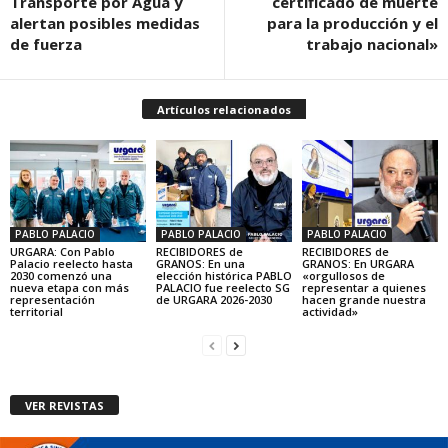
Transporte por Agua y
certificado de muerte
alertan posibles medidas
para la producción y el
de fuerza
trabajo nacional»
Artículos relacionados
PABLO PALACIO
PABLO PALACIO
PABLO PALACIO
URGARA: Con Pablo
RECIBIDORES de
RECIBIDORES de
Palacio reelecto hasta
GRANOS: En una
GRANOS: En URGARA
2030 comenzó una
elección histórica PABLO
«orgullosos de
nueva etapa con más
PALACIO fue reelecto SG
representar a quienes
representación
de URGARA 2026-2030
hacen grande nuestra
territorial
actividad»
VER REVISTAS