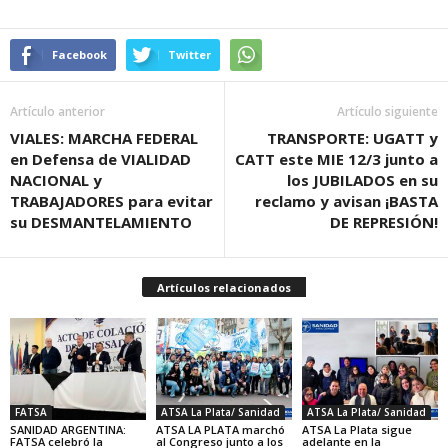
Facebook
Twitter
Artículo anterior
Artículo siguiente
VIALES: MARCHA FEDERAL
TRANSPORTE: UGATT y
en Defensa de VIALIDAD
CATT este MIE 12/3 junto a
NACIONAL y
los JUBILADOS en su
TRABAJADORES para evitar
reclamo y avisan ¡BASTA
su DESMANTELAMIENTO
DE REPRESIÓN!
Artículos relacionados
FATSA
ATSA La Plata/ Sanidad
ATSA La Plata/ Sanidad
SANIDAD ARGENTINA:
ATSA LA PLATA marchó
ATSA La Plata sigue
FATSA celebró la
al Congreso junto a los
adelante en la