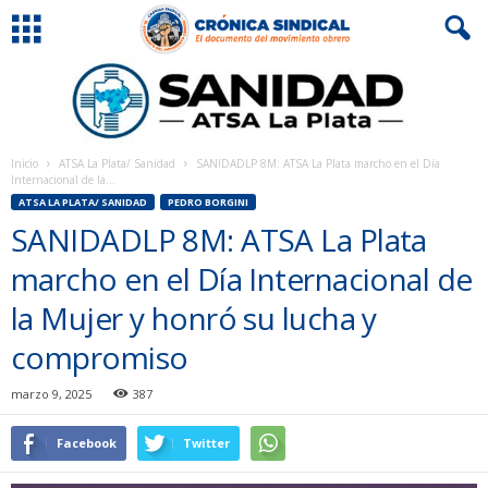
Inicio
ATSA La Plata/ Sanidad
SANIDADLP 8M: ATSA La Plata marcho en el Día
Internacional de la...
ATSA LA PLATA/ SANIDAD
PEDRO BORGINI
SANIDADLP 8M: ATSA La Plata
marcho en el Día Internacional de
la Mujer y honró su lucha y
compromiso
marzo 9, 2025
387
Facebook
Twitter