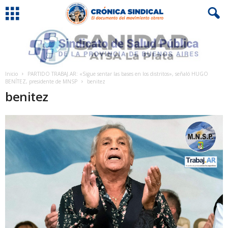
Inicio
PARTIDO TRABAJ.AR: «Sigue sentar las bases en los distritos», señaló HUGO
BENÍTEZ, presidente de MNSP
benitez
benitez