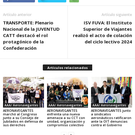
Artículo anterior
Artículo siguiente
TRANSPORTE: Plenario
ISV FUVA: El Instituto
Nacional de la JUVENTUD
Superior de Viajantes
CATT destacó el rol
realizó el acto de colación
protagónico de la
del ciclo lectivo 2024
Confederación
Artículos relacionados
AAA/ Aeronavegantes
AAA/ Aeronavegantes
AAA/ Aeronavegantes
AERONAVEGANTES
AERONAVEGANTES
AERONAVEGANTES junto
marchó al Congreso
enfrenta una nueva
a sindicatos
junto a su Consejo de
amenaza a su CCT con
aeronáuticos ratificaron
Jubilados en defensa de
unidad, organización y
ante la OIT denuncias
sus derechos
compromiso colectivo
contra el Gobierno