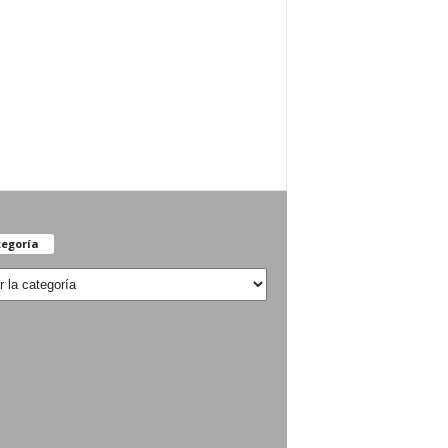
egoría
oría