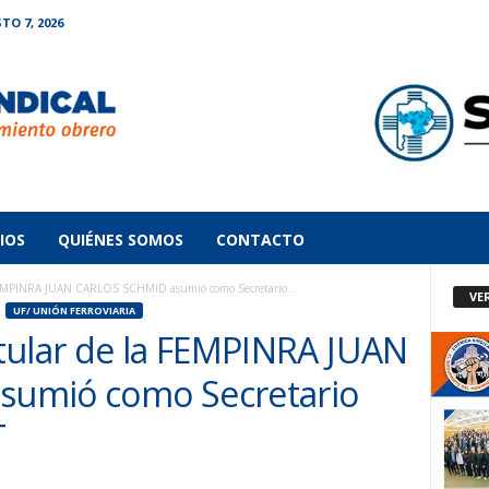
TO 7, 2026
IOS
QUIÉNES SOMOS
CONTACTO
FEMPINRA JUAN CARLOS SCHMID asumió como Secretario...
VE
UF/ UNIÓN FERROVIARIA
tular de la FEMPINRA JUAN
umió como Secretario
T