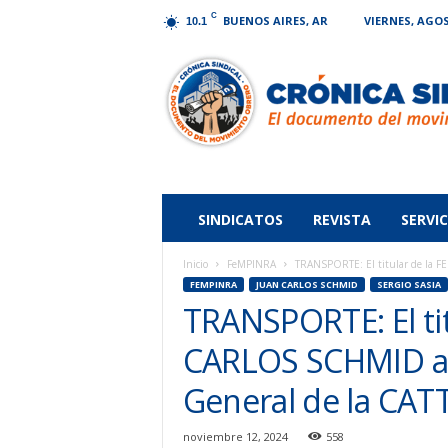
C
BUENOS AIRES, AR
VIERNES, AGOS
10.1
Crónica
Sindical
SINDICATOS
REVISTA
SERVIC
Inicio
FeMPINRA
TRANSPORTE: El titular de la 
FEMPINRA
JUAN CARLOS SCHMID
SERGIO SASIA
TRANSPORTE: El ti
CARLOS SCHMID as
General de la CAT
noviembre 12, 2024
558