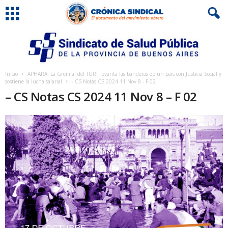
Inicio
APHARA: La Gremial del TURF levanta las banderas de un país con Justicia Social y
sostiene la lucha salarial
- CS Notas CS 2024 11 Nov 8 - F 02
– CS Notas CS 2024 11 Nov 8 – F 02