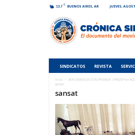
C
BUENOS AIRES, AR
JUEVES, AGOST
13.7
Crónica
Sindical
SINDICATOS
REVISTA
SERVIC
Inicio
AERONAVEGACIÓN PRIVADA: UPADEP en ALERTA 
sansat
sansat