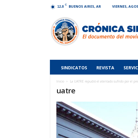
C
BUENOS AIRES, AR
VIERNES, AGOS
12.8
Crónica
Sindical
SINDICATOS
REVISTA
SERVIC
Inicio
La UATRE repudió el atentado sufrido por el 
uatre