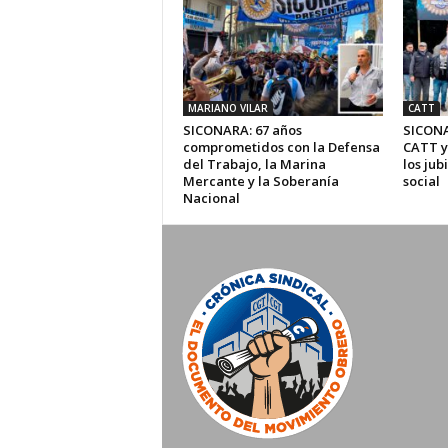
MARIANO VILAR
CATT
SICONARA: 67 años
SICONA
comprometidos con la Defensa
CATT y
del Trabajo, la Marina
los jub
Mercante y la Soberanía
social
Nacional