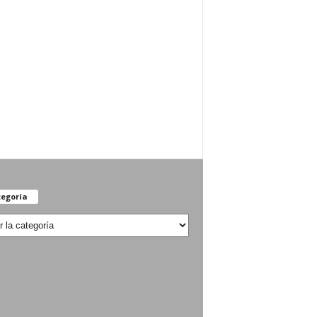
egoría
oría