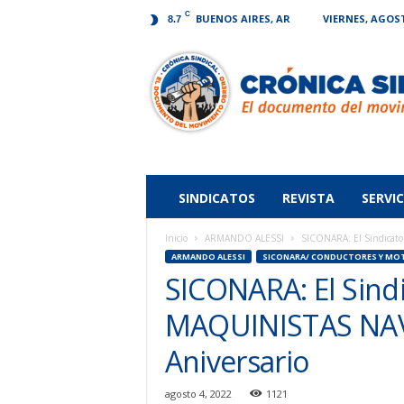
C
BUENOS AIRES, AR
VIERNES, AGOST
8.7
Crónica
Sindical
SINDICATOS
REVISTA
SERVIC
Inicio
ARMANDO ALESSI
SICONARA: El Sindicat
ARMANDO ALESSI
SICONARA/ CONDUCTORES Y MOT
SICONARA: El Sin
MAQUINISTAS NAVA
Aniversario
agosto 4, 2022
1121