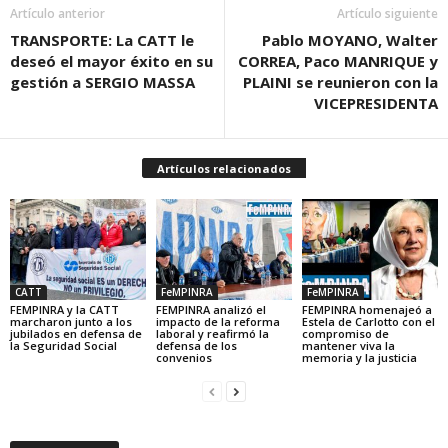
Artículo anterior
Artículo siguiente
TRANSPORTE: La CATT le
Pablo MOYANO, Walter
deseó el mayor éxito en su
CORREA, Paco MANRIQUE y
gestión a SERGIO MASSA
PLAINI se reunieron con la
VICEPRESIDENTA
Artículos relacionados
CATT
FeMPINRA
FeMPINRA
FEMPINRA y la CATT
FEMPINRA analizó el
FEMPINRA homenajeó a
marcharon junto a los
impacto de la reforma
Estela de Carlotto con el
jubilados en defensa de
laboral y reafirmó la
compromiso de
la Seguridad Social
defensa de los
mantener viva la
convenios
memoria y la justicia