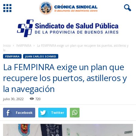
Inicio
FeMPINRA
La FEMPINRA exige un plan que recupere los puertos, astilleros y
la...
FEMPINRA
JUAN CARLOS SCHMID
La FEMPINRA exige un plan que
recupere los puertos, astilleros y
la navegación
julio 30, 2022
720
Facebook
Twitter