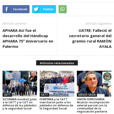
Facebook
Twitter
Artículo anterior
Artículo siguiente
APHARA Así fue el
UATRE: Falleció el
desarrollo del Hándicap
secretario general del
APHARA 75º Aniversario en
gremio rural RAMÓN
Palermo
AYALA
Artículos relacionados
CATT
CATT
SERGIO SASIA
SICONARA movilizó junto
FEMPINRA y la CATT
UNIÓN FERROVIARIA:
a la CATT y la CGT en
marcharon junto a los
Alcanzó recomposición
defensa de los jubilados
jubilados en defensa de
salarial parcial con la
y la seguridad social
la Seguridad Social
continuidad de la
negociación paritaria