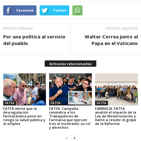
Facebook
Twitter
Artículo anterior
Artículo siguiente
Por una política al servicio
Walter Correa junto al
del pueblo
Papa en el Vaticano
Artículos relacionados
FATFA
FATFA
FATFA
FATFA alerta que la
FATFA: Campaña
FARMACIA: FATFA
desregulación
reivindica a los
analizó el impacto de la
farmacéutica pone en
Trabajadores de
Ley de Modernización y
riesgo la salud pública y
Farmacia que ejercen
llamó a resistir el golpe
el empleo
tras el mostrador su rol
de la Reforma
y derechos