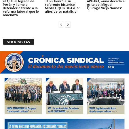
el 1JUL el legado de
TURF honró a su
APHARA, «una década al
Perón y llamó a
referente histórico
grito de ¡Miguel
defenderlo frente a la
MIGUEL QUIROGA a 77
Quiroga Viejo Nomás!
reforma laboral que lo
años de su natalicio
amenaza
VER REVISTAS