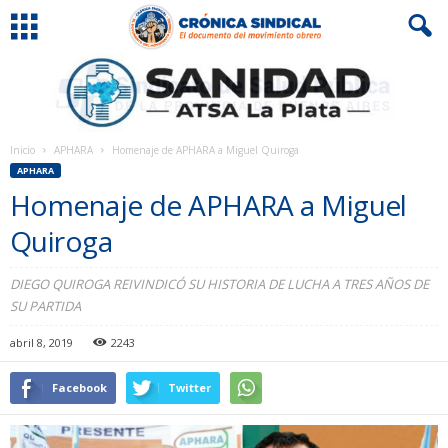
Inicio
APHARA
Homenaje de APHARA a Miguel Quiroga
APHARA
Homenaje de APHARA a Miguel
Quiroga
DIEGO QUIROGA REIVINDICÓ SU HISTORIA DE LUCHA A TRES AÑOS DE
SU PARTIDA
abril 8, 2019
2243
Facebook
Twitter