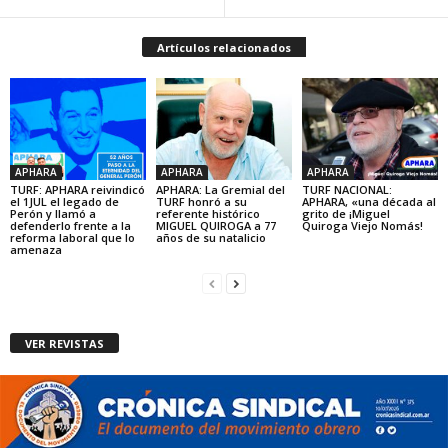
Artículos relacionados
APHARA
APHARA
APHARA
TURF: APHARA reivindicó
APHARA: La Gremial del
TURF NACIONAL:
el 1JUL el legado de
TURF honró a su
APHARA, «una década al
Perón y llamó a
referente histórico
grito de ¡Miguel
defenderlo frente a la
MIGUEL QUIROGA a 77
Quiroga Viejo Nomás!
reforma laboral que lo
años de su natalicio
amenaza
VER REVISTAS