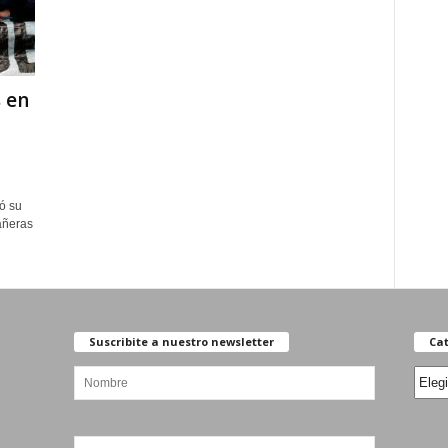
s en
ó su
añeras
Suscribite a nuestro newsletter
Cat
Categ