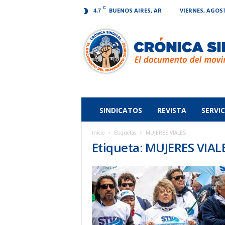
C
BUENOS AIRES, AR
VIERNES, AGOST
4.7
Crónica
Sindical
SINDICATOS
REVISTA
SERVIC
Inicio
Etiquetas
MUJERES VIALES
Etiqueta: MUJERES VIAL