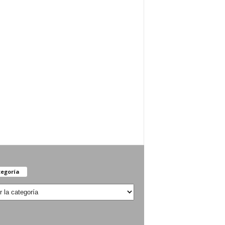
egoría
oría