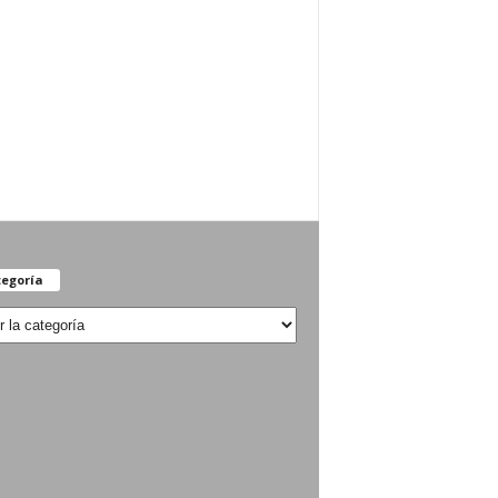
egoría
oría