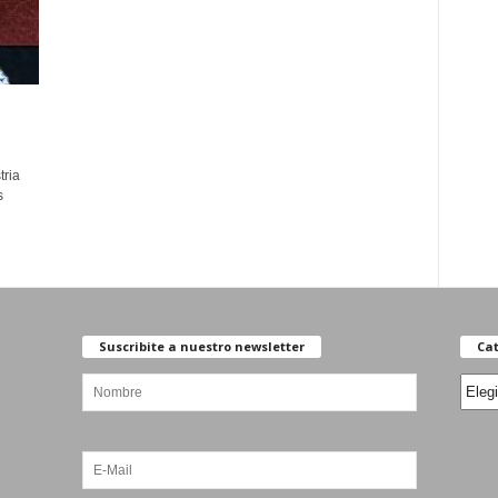
tria
s
Suscribite a nuestro newsletter
Cat
Categ