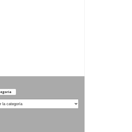
egoría
oría