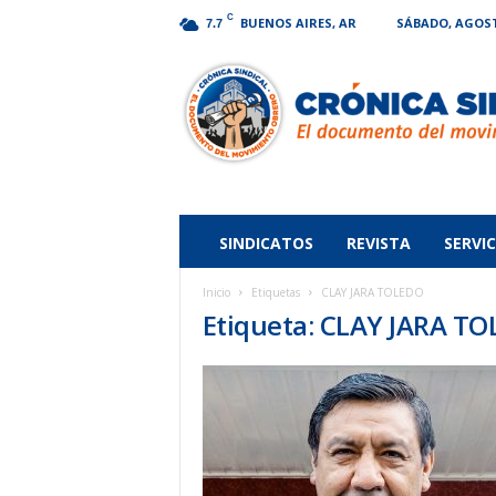
C
BUENOS AIRES, AR
SÁBADO, AGOSTO
7.7
Crónica
Sindical
SINDICATOS
REVISTA
SERVIC
Inicio
Etiquetas
CLAY JARA TOLEDO
Etiqueta: CLAY JARA T