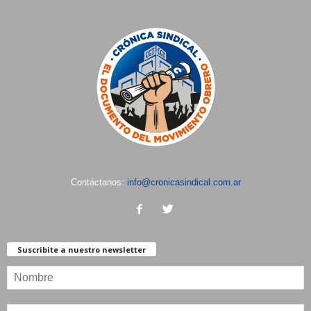
Contáctanos:
info@cronicasindical.com.ar
Suscribite a nuestro newsletter