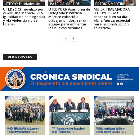
UTEDYC/ Entidades deportivas y civiles
PATRICIA MÁRTIRE
PATRICIA MÁRTIRE
UTEDYC CF movilizó por
UTEDYC CF Asamblea de
MUJER TRABAJADORA:
el «Ni Una Menos»: «La
Delegados: Patricia
UTEDYC CF les
igualdad no se negocia»
Mártire exhortó a
reconoció en su día:
y «la violencia no se
trabajar unidos, ser un
«Una fuerza especial
tolera»
equipo para enfrentar
para la construcción
los nuevos desafíos
colectiva»
VER REVISTAS