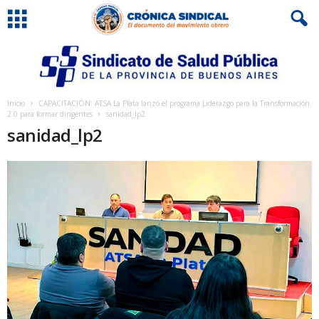
Inicio
CAPACITACIÓN: ATSA La Plata lanzó el programa Liderazgo para la Transformación
2.0 para formar dirigentes
sanidad_lp2
sanidad_lp2