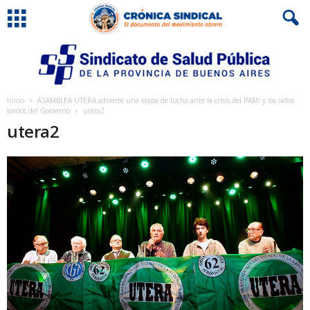
Inicio
ASAMBLEA UTERA advierte una etapa de lucha ante la crisis del PAMI y los oídos
sordos del Gobierno
utera2
utera2