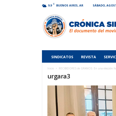
C
BUENOS AIRES, AR
SÁBADO, AGOSTO
9.9
Crónica
Sindical
SINDICATOS
REVISTA
SERVIC
Inicio
RECIBIDORES de GRANOS: En una elección hi
urgara3