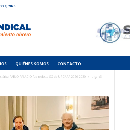
 8, 2026
IOS
QUIÉNES SOMOS
CONTACTO
stórica PABLO PALACIO fue reelecto SG de URGARA 2026-2030
urgara3