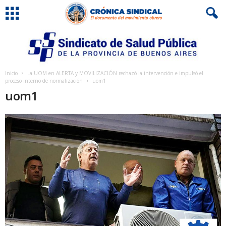
Inicio
La UOM en ALERTA y MOVILIZACIÓN rechazó la intervención e impulsó el
proceso interno de normalización
uom1
uom1