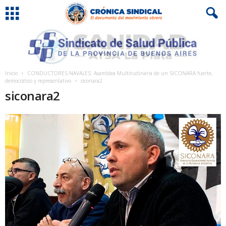
Inicio
CONDUCTORES NAVALES: Asamblea Multitudinaria de un SICONARA fuerte,
democrático y representativo
siconara2
siconara2