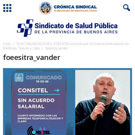
Inicio
TELECOMUNICACIONES: FOEESITRA anunció que no hubo acuerdo salarial con
Telefónica, Telecom y Claro
foeesitra_vander
foeesitra_vander