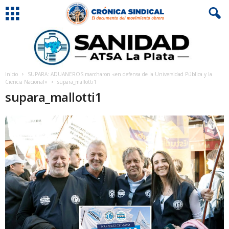
Inicio
SUPARA: ADUANEROS marcharon «en defensa de la Universidad Pública y la
Ciencia Nacional»
supara_mallotti1
supara_mallotti1