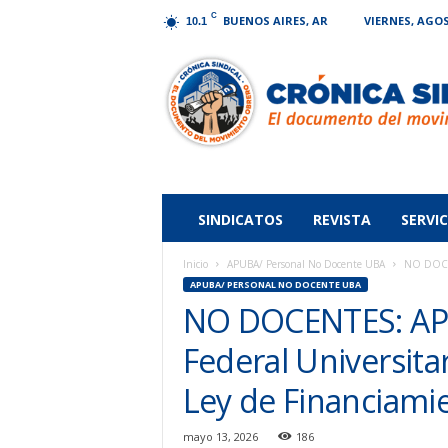
C
BUENOS AIRES, AR
VIERNES, AGOS
10.1
Crónica
Sindical
SINDICATOS
REVISTA
SERVIC
Inicio
APUBA/ Personal No Docente UBA
NO DOCENT
APUBA/ PERSONAL NO DOCENTE UBA
NO DOCENTES: APU
Federal Universitar
Ley de Financiami
mayo 13, 2026
186