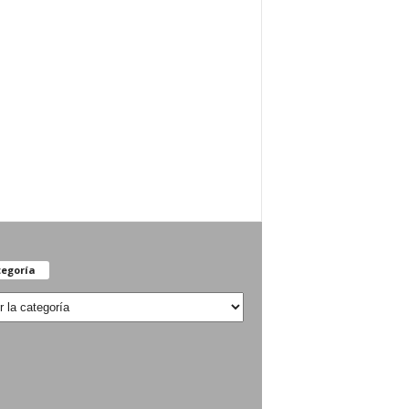
egoría
oría