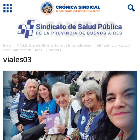
Inicio
VIALES: Graciela Aleña participó de la Jornada denominada “Salario, cuidados y
endeudamiento” del FRESU
viales03
viales03