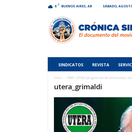
C
BUENOS AIRES, AR
SÁBADO, AGOSTO 
8
Crónica
Sindical
SINDICATOS
REVISTA
SERVIC
Inicio
PAMI: UTERA por garantías de continuidad, calid
utera_grimaldi