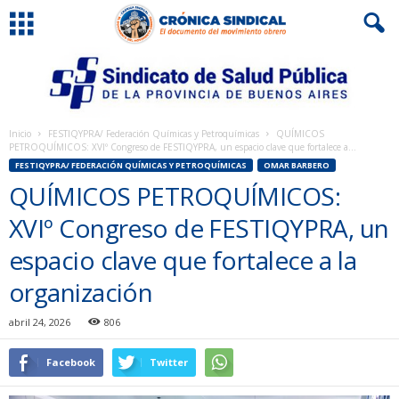
Inicio
FESTIQYPRA/ Federación Químicas y Petroquímicas
QUÍMICOS
PETROQUÍMICOS: XVIº Congreso de FESTIQYPRA, un espacio clave que fortalece a...
FESTIQYPRA/ FEDERACIÓN QUÍMICAS Y PETROQUÍMICAS
OMAR BARBERO
QUÍMICOS PETROQUÍMICOS:
XVIº Congreso de FESTIQYPRA, un
espacio clave que fortalece a la
organización
abril 24, 2026
806
Facebook
Twitter