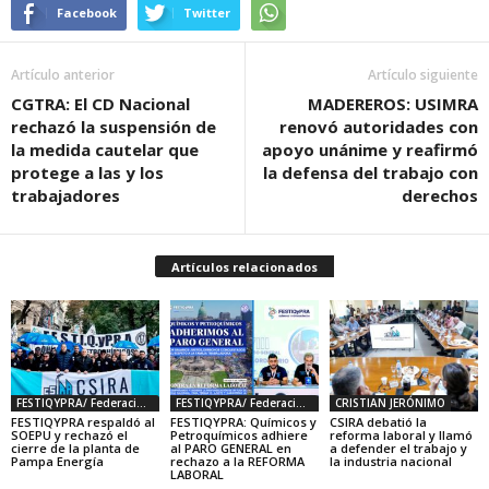
Facebook
Twitter
Artículo anterior
Artículo siguiente
CGTRA: El CD Nacional
MADEREROS: USIMRA
rechazó la suspensión de
renovó autoridades con
la medida cautelar que
apoyo unánime y reafirmó
protege a las y los
la defensa del trabajo con
trabajadores
derechos
Artículos relacionados
FESTIQYPRA/ Federación Químicas y Petroquímicas
FESTIQYPRA/ Federación Químicas y Petroquímicas
CRISTIAN JERÓNIMO
FESTIQYPRA respaldó al
FESTIQYPRA: Químicos y
CSIRA debatió la
SOEPU y rechazó el
Petroquímicos adhiere
reforma laboral y llamó
cierre de la planta de
al PARO GENERAL en
a defender el trabajo y
Pampa Energía
rechazo a la REFORMA
la industria nacional
LABORAL