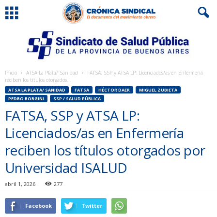
Inicio
ATSA La Plata/ Sanidad
FATSA, SSP y ATSA LP: Licenciados/as en Enfermería
reciben los títulos otorgados...
ATSA LA PLATA/ SANIDAD
FATSA
HÉCTOR DAER
MIGUEL ZUBIETA
PEDRO BORGINI
SSP / SALUD PÚBLICA
FATSA, SSP y ATSA LP:
Licenciados/as en Enfermería
reciben los títulos otorgados por
Universidad ISALUD
abril 1, 2026
277
Facebook
Twitter