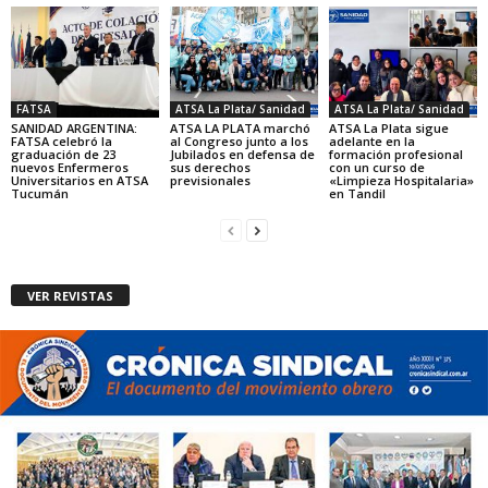
FATSA
ATSA La Plata/ Sanidad
ATSA La Plata/ Sanidad
SANIDAD ARGENTINA:
ATSA LA PLATA marchó
ATSA La Plata sigue
FATSA celebró la
al Congreso junto a los
adelante en la
graduación de 23
Jubilados en defensa de
formación profesional
nuevos Enfermeros
sus derechos
con un curso de
Universitarios en ATSA
previsionales
«Limpieza Hospitalaria»
Tucumán
en Tandil
VER REVISTAS