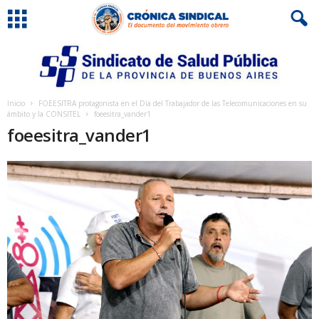
Inicio
FOEESITRA protagonista en el Día del Trabajador de las Telecomunicaciones en su
ámbito y la CONSITEL
foeesitra_vander1
foeesitra_vander1